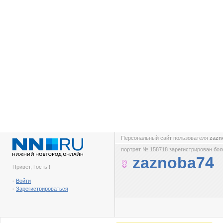
Персональный сайт пользователя
zazn
портрет № 158718 зарегистрирован боле
zaznoba74
Привет, Гость !
-
Войти
-
Зарегистрироваться