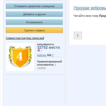
Lonza
LuKos
Отправить приватное сообщение
Продам зебров
Добавить в друзья
Читайте мою тему
Прод
Игнорировать
Treant
VerukS
Сделать подарок
1
Совместная покупка: взрослый
mapiks
missVI
популярность:
32752 место
-8 ↓
рейтинг
666
?
Привилегированный
пользователь
4
КасаБланка
Катюли
уровня
Восьмерочка
Взрвына