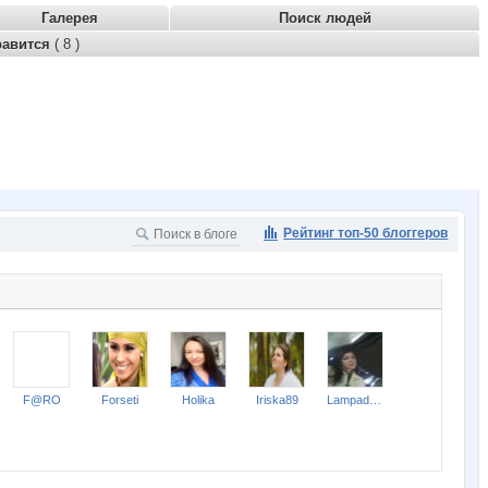
Галерея
Поиск людей
равится
( 8 )
Рейтинг топ-50 блоггеров
F@RO
Forseti
Holika
Iriska89
Lampada Red