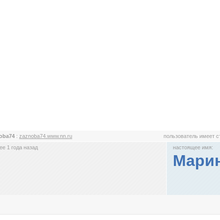
oba74
:
zaznoba74.www.nn.ru
пользователь имеет 
е 1 года назад
настоящее имя:
Мари