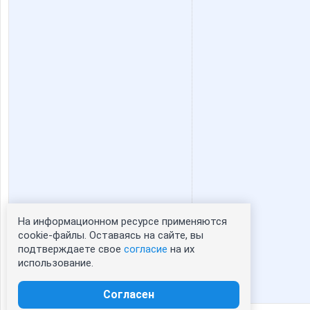
На информационном ресурсе применяются
Статистика портрета:
cookie-файлы. Оставаясь на сайте, вы
подтверждаете свое
согласие
на их
сейчас просматривают портрет - 0
использование.
зарегистрированные пользователи
посетившие портрет за 7 дней - 1
Согласен