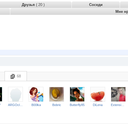
Друзья
( 20 )
Соседи
Мне н
68
*
ARGOclassik*
B00lka
Bobric
Butterfly85
DiLena
ExtensionClub