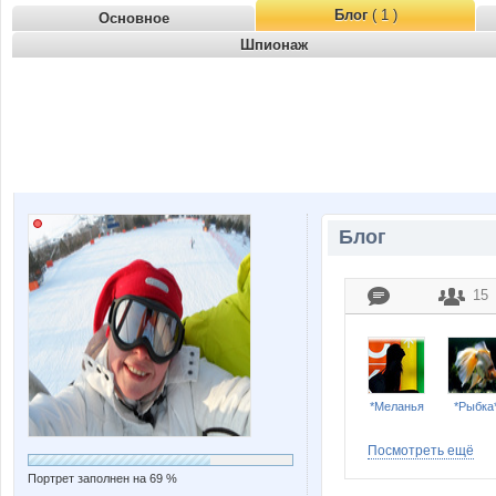
Блог
( 1 )
Основное
Шпионаж
Блог
15
*Меланья
*Рыбка
Посмотреть ещё
Портрет заполнен на 69 %